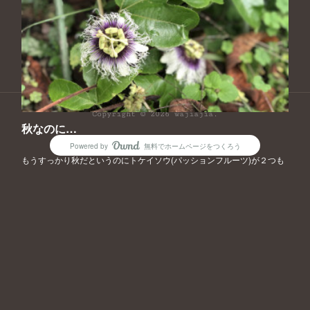
プライバシーポリシー
特定商取引法に基づく表記
Copyright ©
2026
wajiajia
.
秋なのに…
Powered by
無料でホームページをつくろう
AmebaOwnd
もうすっかり秋だというのにトケイソウ(パッションフルーツ)が２つも
咲いていました。一応筆で受粉したけど実がなるかな？
フォロー