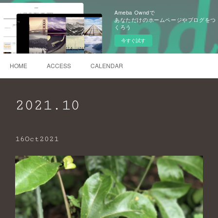
Ameba Owndで
あなただけのホームページやブログをつ
くろう
今すぐ試す
HOME
ACCESS
CALENDAR
2021
.
10
16
Oct
2021